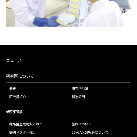
ニュース
研究所について
概要
研究所沿革
研究員紹介
製造部門
研究内容
乳酸菌生成物質とは？
菌株について
顧問ドクター紹介
EB-CAM研究会について