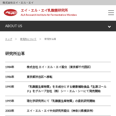
株式会社エイ・エル・エイ
エイ・エル・エイ乳酸菌研究所
tog
ALA Research Institute for Fermentative Microbes
nav
ABOUT US
トップ
研究所について
研究所沿革
研究所沿革
1984年
株式会社 エイ・エル・エイ設立（東京都千代田区）
1986年
東京都渋谷区へ移転
1990年
「乳酸菌生産物質」を主成分とする健康補助食品『生源ゴール
ド』をグループ会社（株）シー・エム・シーにて発売開始
1995年
理化学研究所にて「乳酸菌生産物質」の委託研究開始
2000年
エイ・エル・エイ中央研究所設立（神奈川県横浜市）