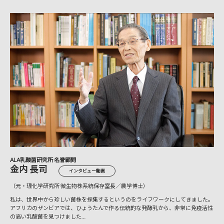
ALA乳酸菌研究所 名誉顧問
金内 長司
インタビュー動画
（元・理化学研究所 微生物株系統保存室長／農学博士）
私は、世界中から珍しい菌株を採集するというのをライフワークにしてきました。
アフリカのザンビアでは、ひょうたんで作る伝統的な発酵乳から、非常に免疫活性
の高い乳酸菌を見つけました…