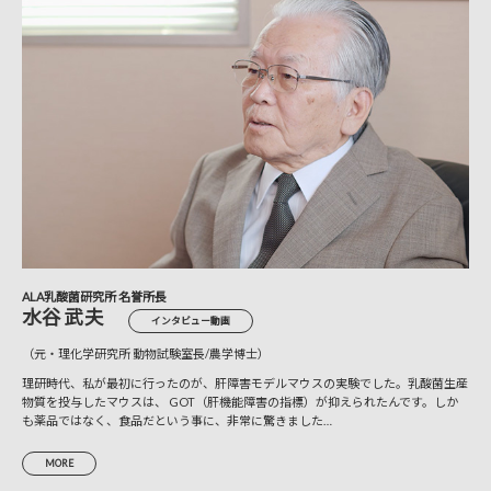
ALA乳酸菌研究所 名誉所長
水谷 武夫
インタビュー動画
（元・理化学研究所 動物試験室長/農学博士）
理研時代、私が最初に行ったのが、肝障害モデルマウスの実験でした。乳酸菌生産
物質を投与したマウスは、 GOT（肝機能障害の指標）が抑えられたんです。しか
も薬品ではなく、食品だという事に、非常に驚きました…
MORE