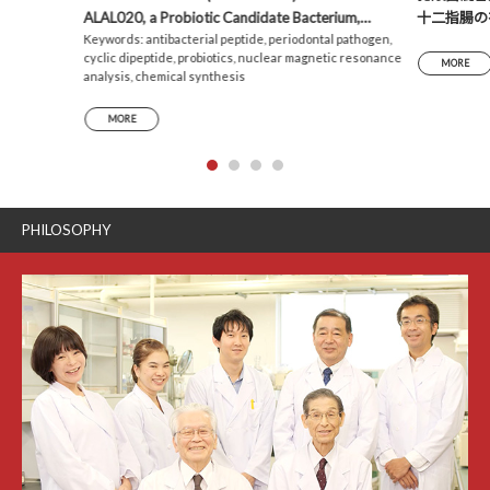
ALAL020, a Probiotic Candidate Bacterium,
十二指腸の
Produces a Cyclic Dipeptide That Suppresses the
Keywords: antibacterial peptide, periodontal pathogen,
析による考
cyclic dipeptide, probiotics, nuclear magnetic resonance
Periodontal Pathogens Porphyromonas gingivalis
MORE
analysis, chemical synthesis
and Prevotella intermedia
MORE
PHILOSOPHY