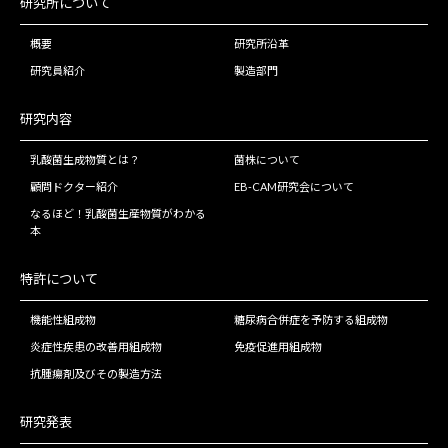
研究所について
概要
研究所沿革
研究員紹介
製造部門
研究内容
乳酸菌生成物質とは？
菌株について
顧問ドクター紹介
EB-CAM研究会について
なるほど！乳酸菌生産物質がわかる
本
特許について
機能性組成物
糖尿病合併症を予防する組成物
炎症性疾患の改善用組成物
免疫促進用組成物
抗腫瘍剤及びその製造方法
研究発表