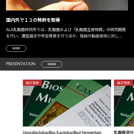
国内外で１２の
特許を取得
ALA乳酸菌研究所では、乳酸菌および「乳酸菌生産物質」の研究開発
を行い、適宜論文や学会発表を行うほか、独自の製造技術に対し …
MORE
PRESENTATION
INDEX
論文発表
論文発表
Limosilactobacillus (Lactobacillus) fermentum
乳酸菌混合発