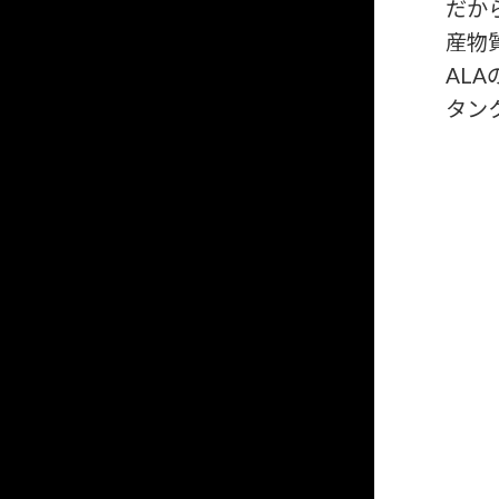
だか
産物
AL
タン