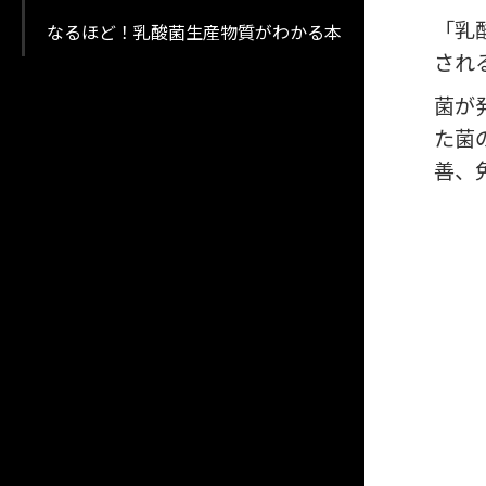
「乳
なるほど！乳酸菌生産物質がわかる本
され
菌が
た菌
善、