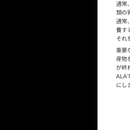
通常
類の
通常
養す
それ
重要
産物
が終
AL
にし