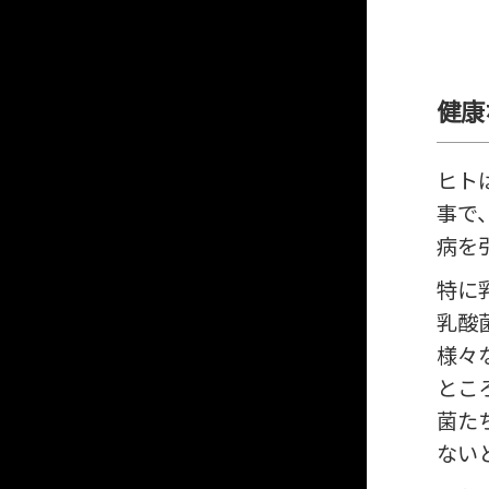
健康
ヒト
事で
病を
特に
乳酸
様々
とこ
菌た
ない