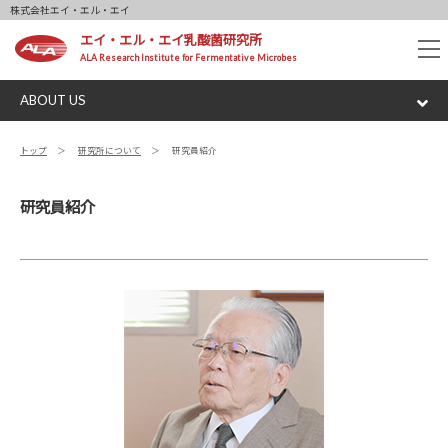
株式会社エイ・エル・エイ
エイ・エル・エイ乳酸菌研究所
tog
ALA Research Institute for Fermentative Microbes
nav
ABOUT US
トップ
研究所について
研究員紹介
研究員紹介