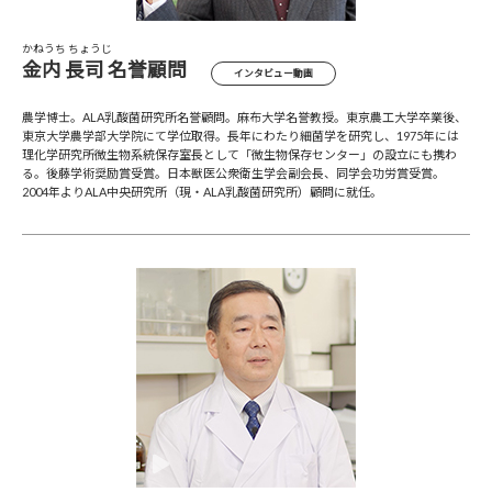
かねうち ちょうじ
金内 長司 名誉顧問
インタビュー動画
農学博士。ALA乳酸菌研究所名誉顧問。麻布大学名誉教授。東京農工大学卒業後、
東京大学農学部大学院にて学位取得。長年にわたり細菌学を研究し、1975年には
理化学研究所微生物系統保存室長として「微生物保存センター」の設立にも携わ
る。後藤学術奨励賞受賞。日本獣医公衆衛生学会副会長、同学会功労賞受賞。
2004年よりALA中央研究所（現・ALA乳酸菌研究所）顧問に就任。