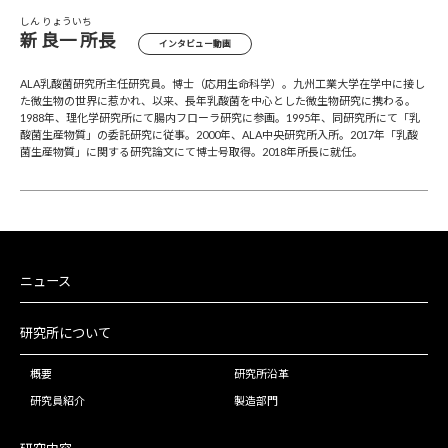
しん りょういち
新 良一 所長
インタビュー動画
ALA乳酸菌研究所主任研究員。博士（応用生命科学）。九州工業大学在学中に接し
た微生物の世界に惹かれ、以来、長年乳酸菌を中心とした微生物研究に携わる。
1988年、理化学研究所にて腸内フローラ研究に参画。1995年、同研究所にて「乳
酸菌生産物質」の委託研究に従事。2000年、ALA中央研究所入所。2017年「乳酸
菌生産物質」に関する研究論文にて博士号取得。2018年所長に就任。
ニュース
研究所について
概要
研究所沿革
研究員紹介
製造部門