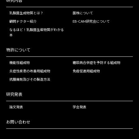
研究内容
乳酸菌生成物質とは？
菌株について
顧問ドクター紹介
EB-CAM研究会について
なるほど！乳酸菌生産物質がわかる
本
特許について
機能性組成物
糖尿病合併症を予防する組成物
炎症性疾患の改善用組成物
免疫促進用組成物
抗腫瘍剤及びその製造方法
研究発表
論文発表
学会発表
お問い合わせ