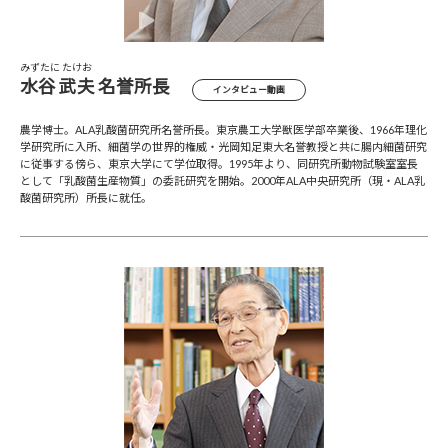
みずたに たけお
水谷 武夫 名誉所長
インタビュー動画
農学博士。ALA乳酸菌研究所名誉所長。東京農工大学獣医学部卒業後、1966年理化
学研究所に入所、細菌学の世界的権威・光岡知足東大名誉教授と共に腸内細菌研究
に従事する傍ら、東京大学にて学位取得。1995年より、同研究所動物試験室室長
として「乳酸菌生産物質」の委託研究を開始。2000年ALA中央研究所（現・ALA乳
酸菌研究所）所長に就任。