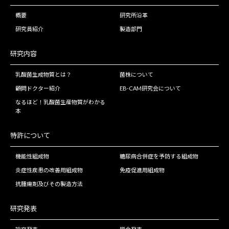
概要
研究所沿革
研究員紹介
製造部門
研究内容
乳酸菌生成物質とは？
菌株について
顧問ドクター紹介
EB-CAM研究会について
なるほど！乳酸菌生産物質がわかる
本
特許について
機能性組成物
糖尿病合併症を予防する組成物
炎症性疾患の改善用組成物
免疫促進用組成物
抗腫瘍剤及びその製造方法
研究発表