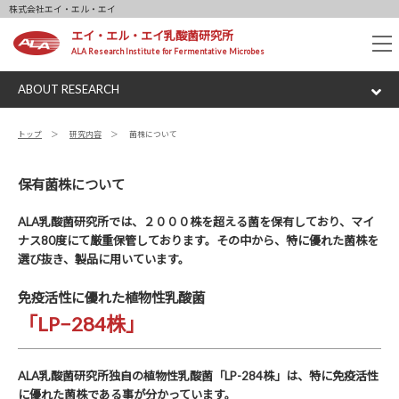
株式会社エイ・エル・エイ
エイ・エル・エイ乳酸菌研究所
tog
ALA Research Institute for Fermentative Microbes
nav
ABOUT RESEARCH
トップ
研究内容
菌株について
保有菌株について
ALA乳酸菌研究所では、２０００株を超える菌を保有しており、マイ
ナス80度にて厳重保管しております。その中から、特に優れた菌株を
選び抜き、製品に用いています。
免疫活性に優れた植物性乳酸菌
「LP−284株」
ALA乳酸菌研究所独自の植物性乳酸菌「LP-284株」は、特に免疫活性
に優れた菌株である事が分かっています。