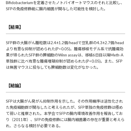
Bifidobacteriumを定着させたノトバイオートマウスのそれと比較し、
SFPの免疫修飾能に腸内細菌が関与した可能性を検討した。
【結果】
SFP群の大腸がん腫粒数は2.4±1.2個/headで豆乳群の4.3±2.7個/head
より有意な抑制が認められた(P<0.05)。腫瘍移植モデル系で抗腫瘍効
果が得られたSFP群の脾細胞のWinn assayは、移植6日目以降Meth-A
単独群に比べ有意な腫瘍増殖抑制が認められた(P<0.05)。また、SFP
は無菌マウスに投与しても脾細胞数は変化がなかった。
【結論】
SFPは大腸がん発がん抑制作用を示した。その作用機序は活性化され
た免疫細胞群が関与したと考えられたが、SFP単独の免疫修飾は極め
て弱いと推察された。本学会でSFPの腸内環境改善作用を報告してお
り（2011年）、SFPの免疫修飾には腸内細菌叢の存在が重要と考えら
れ、さらなる検討が必要である。