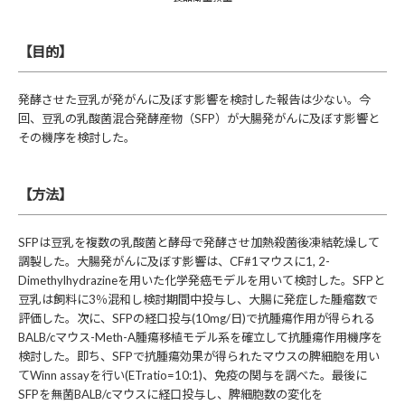
【目的】
発酵させた豆乳が発がんに及ぼす影響を検討した報告は少ない。今
回、豆乳の乳酸菌混合発酵産物（SFP）が大腸発がんに及ぼす影響と
その機序を検討した。
【方法】
SFPは豆乳を複数の乳酸菌と酵母で発酵させ加熱殺菌後凍結乾燥して
調製した。大腸発がんに及ぼす影響は、CF#1マウスに1, 2-
Dimethylhydrazineを用いた化学発癌モデルを用いて検討した。SFPと
豆乳は飼料に3％混和し検討期間中投与し、大腸に発症した腫瘤数で
評価した。次に、SFPの経口投与(10mg/日)で抗腫瘍作用が得られる
BALB/cマウス-Meth-A腫瘍移植モデル系を確立して抗腫瘍作用機序を
検討した。即ち、SFPで抗腫瘍効果が得られたマウスの脾細胞を用い
てWinn assayを行い(ETratio=10:1)、免疫の関与を調べた。最後に
SFPを無菌BALB/cマウスに経口投与し、脾細胞数の変化を