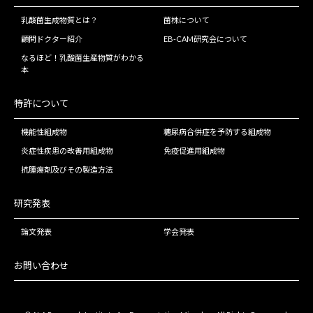
乳酸菌生成物質とは？
菌株について
顧問ドクター紹介
EB-CAM研究会について
なるほど！乳酸菌生産物質がわかる
本
特許について
機能性組成物
糖尿病合併症を予防する組成物
炎症性疾患の改善用組成物
免疫促進用組成物
抗腫瘍剤及びその製造方法
研究発表
論文発表
学会発表
お問い合わせ