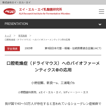
株式会社エイ・エル・エイ
エイ・エル・エイ乳酸菌研究所
tog
ALA Research Institute for Fermentative Microbes
nav
PRESENTATION
トップ
研究発表
口腔乾燥症（ドライマウス）へのバイオファーメンティクス®の応用
2005年
第9回日本代替・相補・伝統医療連合会議(JACT)
学会発表
口腔乾燥症（ドライマウス）へのバイオファーメ
ンティクス®の応用
小野田繁、新良一a、三浦竜介b
小野田歯科医院、aエイ・エル・エイ、bディー・シー・エス
我が国で40～50万人が存在すると言われているシェーグレン症候群で