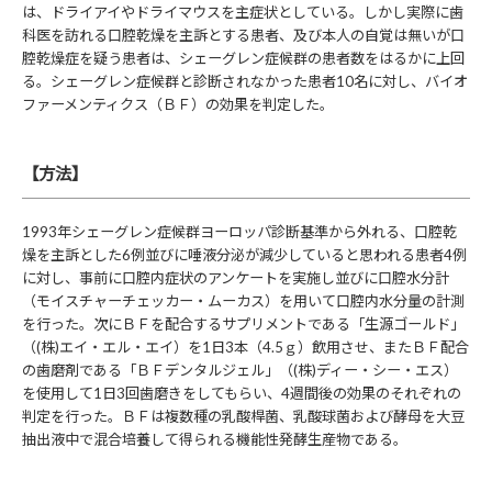
は、ドライアイやドライマウスを主症状としている。しかし実際に歯
科医を訪れる口腔乾燥を主訴とする患者、及び本人の自覚は無いが口
腔乾燥症を疑う患者は、シェーグレン症候群の患者数をはるかに上回
る。シェーグレン症候群と診断されなかった患者10名に対し、バイオ
ファーメンティクス（ＢＦ）の効果を判定した。
【方法】
1993年シェーグレン症候群ヨーロッパ診断基準から外れる、口腔乾
燥を主訴とした6例並びに唾液分泌が減少していると思われる患者4例
に対し、事前に口腔内症状のアンケートを実施し並びに口腔水分計
（モイスチャーチェッカー・ムーカス）を用いて口腔内水分量の計測
を行った。次にＢＦを配合するサプリメントである「生源ゴールド」
（(株)エイ・エル・エイ）を1日3本（4.5ｇ）飲用させ、またＢＦ配合
の歯磨剤である「ＢＦデンタルジェル」（(株)ディー・シー・エス）
を使用して1日3回歯磨きをしてもらい、4週間後の効果のそれぞれの
判定を行った。ＢＦは複数種の乳酸桿菌、乳酸球菌および酵母を大豆
抽出液中で混合培養して得られる機能性発酵生産物である。