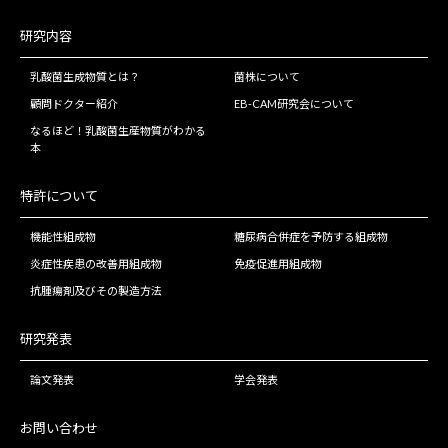
研究内容
乳酸菌生成物質とは？
菌株について
顧問ドクター紹介
EB-CAM研究会について
なるほど！乳酸菌生産物質がわかる
本
特許について
機能性組成物
糖尿病合併症を予防する組成物
炎症性疾患の改善用組成物
免疫促進用組成物
抗腫瘍剤及びその製造方法
研究発表
論文発表
学会発表
お問い合わせ