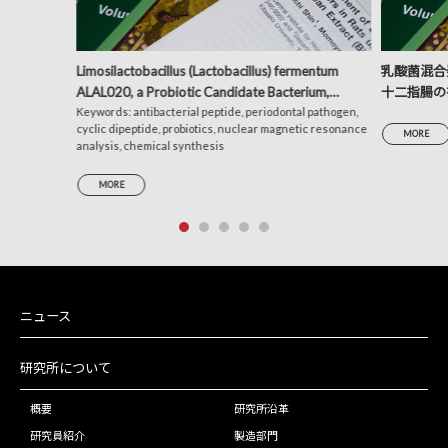
Limosilactobacillus (Lactobacillus) fermentum
乳酸菌混合発
ALAL020, a Probiotic Candidate Bacterium,
十二指腸の
Produces a Cyclic Dipeptide That Suppresses the
Keywords: antibacterial peptide, periodontal pathogen,
析による考
cyclic dipeptide, probiotics, nuclear magnetic resonance
Periodontal Pathogens Porphyromonas gingivalis
MORE
analysis, chemical synthesis
and Prevotella intermedia
MORE
ニュース
研究所について
概要
研究所沿革
研究員紹介
製造部門