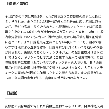
【結果と考察】
全10症例の内訳は男性3例、女性7例であり口腔乾燥の患者は女性に
多く見られた。また年齢は35歳～87歳と年齢分布は広い範囲に渡っ
たが、殆ど中高年に多くみられた。4週間後のアンケートでは口腔乾
燥を主訴とした6例中5例が症状の改善が見られたと答え、同時に口腔
内水分計測においても6例中５例が乾燥判定から境界値を超え正常値
に近づいた。また口腔乾燥を主訴としない4例についても、視診で明
らかな唾液による湿潤を認め、口腔内水分計測においても症状の改善
が見られた。歯磨剤であるＢＦデンタルジェルの配合主成分はＢＦだ
けではなく、ギリシャのヒオス島に自生する潅木の樹液で古代より口
腔環境改善に応用されているマスティックをも含んでいる。ＢＦの飲
用が内因的に作用し唾液分泌が促進されただけでなく、ＢＦとマステ
ィックの両者が外因的に作用したものと考えられる。また歯牙が1本
も無い無歯顎の患者1例は、歯磨剤の使用は行わなかった。
【結論】
乳酸菌の混合培養で得られた発酵生産物であるＢＦは、自律神経失調