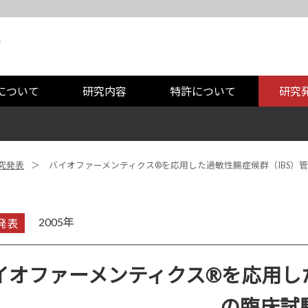
について
研究内容
特許について
研究
究発表
バイオファーメンティクス®を応用した過敏性腸症候群（IBS）
2005年
発表
イオファーメンティクス®を応用した
の臨床試