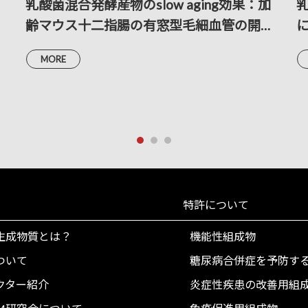
乳酸菌混合発酵産物のslow aging効果：加
齢マウス十二指腸の有窓型毛細血管の開窓
幅の画像計測分析による考察
MORE
al
特許について
生成物質とは？
機能性組成物
ついて
糖尿病合併症を予防す
クター紹介
炎症性疾患の改善用組