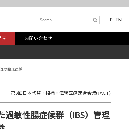
JP
EN
発表
お問い合わせ
管理の臨床試験
第9回日本代替・相補・伝統医療連合会議(JACT)
過敏性腸症候群（IBS）管理
験