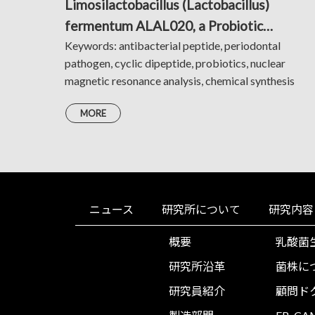
Limosilactobacillus (Lactobacillus)
fermentum ALAL020, a Probiotic
Candidate Bacterium, Produces a Cyclic
Keywords: antibacterial peptide, periodontal
pathogen, cyclic dipeptide, probiotics, nuclear
Dipeptide That Suppresses the Periodont
magnetic resonance analysis, chemical synthesis
Pathogens Porphyromonas gingivalis and
Prevotella intermedia
MORE
ニュース
研究所について
研究内容
概要
乳酸菌
研究所沿革
菌株に
研究員紹介
顧問ド