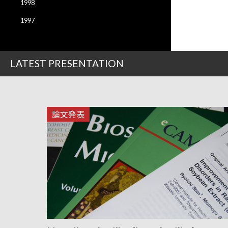
1998
1997
LATEST PRESENTATION
論文発表