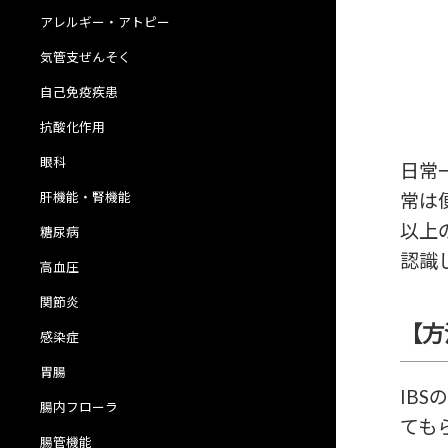
アレルギー・アトピー
気管支ぜんそく
自己免疫疾患
抗酸化作用
眼科
日常
肝機能・腎機能
常は便
以上
糖尿病
認識
高血圧
関節炎
【方
感染症
胃腸
IB
腸内フローラ
ても
腸管機能