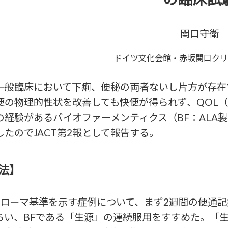
関口守衛
ドイツ文化会館・赤坂関口クリ
一般臨床において下痢、便秘の両者ないし片方が存在す
の物理的性状を改善しても快便が得られず、QOL（quali
の経験があるバイオファーメンティクス（BF：ALA
したのでJACT第2報として報告する。
法】
Sのローマ基準を示す症例について、まず2週間の便通
らい、BFである「生源」の連続服用をすすめた。「