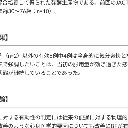
混合培養して得られた発酵生産物である。前回のJAC
齢30～76歳；n=10）。
果】
例（n=2）以外の有効8例中4例は全身的に気分爽快
表で強調したいことは、当初の服用量が効き過ぎた感
状態が継続していることであった。
論】
に対する有効性の判定には従来の便通に対する物理的
改善のような心身医学的要因についても改善にBFが