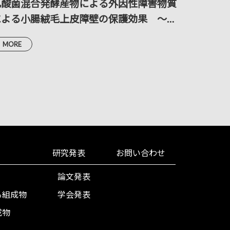
乳酸菌混合発酵産物による外因性障害物質
乳酸菌
による小腸絨毛上皮障壁の保護効果 ～走
壁のエ
査および透過電子顕微鏡による解析～
MORE
MORE
研究発表
お問い合わせ
論文発表
る組成物
学会発表
成物