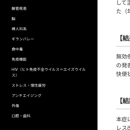
して
腸管疾患
た（年
脳
婦人科系
【結
ギランバレー
食中毒
無効
免疫機能
の発
HIV（ヒト免疫不全ウイルス＝エイズウイル
快便
ス）
ストレス・慢性疲労
アンチエイジング
【結
外傷
口腔・歯科
本症
レス