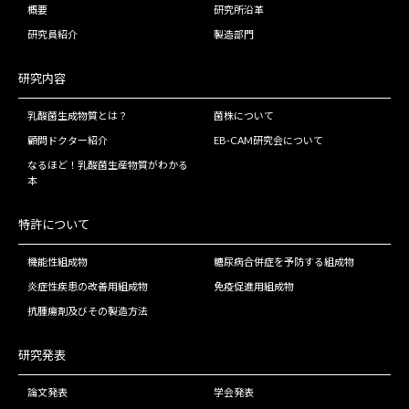
概要
研究所沿革
研究員紹介
製造部門
研究内容
乳酸菌生成物質とは？
菌株について
顧問ドクター紹介
EB-CAM研究会について
なるほど！乳酸菌生産物質がわかる
本
特許について
機能性組成物
糖尿病合併症を予防する組成物
炎症性疾患の改善用組成物
免疫促進用組成物
抗腫瘍剤及びその製造方法
研究発表
論文発表
学会発表