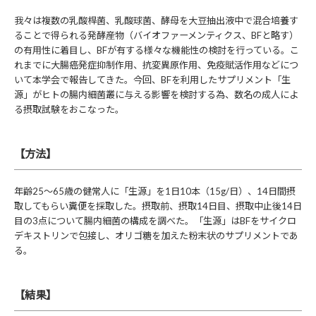
我々は複数の乳酸桿菌、乳酸球菌、酵母を大豆抽出液中で混合培養す
ることで得られる発酵産物（バイオファーメンティクス、BFと略す）
の有用性に着目し、BFが有する様々な機能性の検討を行っている。こ
れまでに大腸癌発症抑制作用、抗変異原作用、免疫賦活作用などにつ
いて本学会で報告してきた。今回、BFを利用したサプリメント「生
源」がヒトの腸内細菌叢に与える影響を検討する為、数名の成人によ
る摂取試験をおこなった。
【方法】
年齢25～65歳の健常人に「生源」を1日10本（15g/日）、14日間摂
取してもらい糞便を採取した。摂取前、摂取14日目、摂取中止後14日
目の3点について腸内細菌の構成を調べた。「生源」はBFをサイクロ
デキストリンで包接し、オリゴ糖を加えた粉末状のサプリメントであ
る。
【結果】