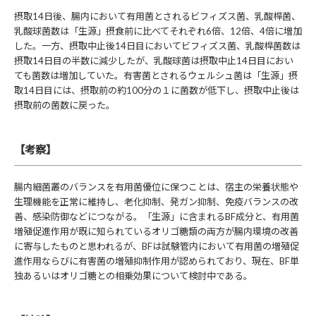
摂取14日後、腸内において有用菌とされるビフィズス菌、乳酸桿菌、
乳酸球菌数は「生源」摂食前に比べてそれぞれ6倍、12倍、4倍に増加
した。一方、摂取中止後14日目においてビフィズス菌、乳酸桿菌数は
摂取14日目の半数に減少したが、乳酸球菌は摂取中止14日目におい
ても菌数は増加していた。有害菌とされるウェルシュ菌は「生源」摂
取14日目には、摂取前の約100分の１に菌数が低下し、摂取中止後は
摂取前の菌数に戻った。
【考察】
腸内細菌叢のバランスを有用菌優位に保つことは、宿主の栄養状態や
生理機能を正常に維持し、老化抑制、発ガン抑制、免疫バランスの改
善、感染防御などにつながる。「生源」に含まれるBF成分と、有用菌
増殖促進作用が既に知られているオリゴ糖類の両方が腸内環境の改善
に寄与したものと思われるが、BFは試験管内において有用菌の増殖促
進作用ならびに有害菌の増殖抑制作用が認められており、現在、BF単
独あるいはオリゴ糖との相乗効果について検討中である。