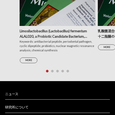
Limosilactobacillus (Lactobacillus) fermentum
乳酸菌混合発
ALAL020, a Probiotic Candidate Bacterium,
十二指腸の
Produces a Cyclic Dipeptide That Suppresses the
Keywords: antibacterial peptide, periodontal pathogen,
析による考
cyclic dipeptide, probiotics, nuclear magnetic resonance
Periodontal Pathogens Porphyromonas gingivalis
MORE
analysis, chemical synthesis
and Prevotella intermedia
MORE
ニュース
研究所について