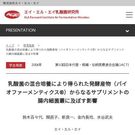
株式会社エイ・エル・エイ
エイ・エル・エイ乳酸菌研究所
tog
ALA Research Institute for Fermentative Microbes
nav
PRESENTATION
トップ
研究発表
乳酸菌の混合培養により得られた発酵産物（バイオファーメンティクス®）からなるサプリメント
の腸内細菌叢に及ぼす影響
2006年
第10回日本代替・相補・伝統医療連合会議(JACT)
学会発表
乳酸菌の混合培養により得られた発酵産物（バイ
オファーメンティクス®）からなるサプリメントの
腸内細菌叢に及ぼす影響
鈴木百々代、関昌子、新良一、金内長司、水谷武夫
エイ・エル・エイ