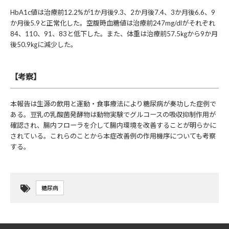
HbA1c値は治療前12.2%が1か月後9.3、2か月後7.4、3か月後6.6、9
か月後5.9と正常化した。空腹時血糖値は治療前247mg/dlがそれぞれ
84、110、91、83と低下した。また、体重は治療前57.5㎏から9か月
後50.9㎏に減少した。
【考察】
本報告は生源の飲用と運動・食事療法により糖尿病が奏功した症例で
ある。豆乳の乳酸菌発酵物は動物実験でグルコースの吸収抑制作用が
確認され、腸内フローラを介して腸内環境を改善することが明らかに
されている。これらのことから本症改善例の作用機序についても考察
する。
糖尿病