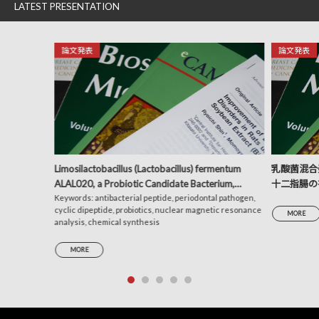
LATEST PRESENTATION
論文発表
論文発表
Limosilactobacillus (Lactobacillus) fermentum
乳酸菌混合発
ALAL020, a Probiotic Candidate Bacterium,
十二指腸の
Produces a Cyclic Dipeptide That Suppresses the
Keywords: antibacterial peptide, periodontal pathogen,
析による考
cyclic dipeptide, probiotics, nuclear magnetic resonance
Periodontal Pathogens Porphyromonas gingivalis
MORE
analysis, chemical synthesis
and Prevotella intermedia
MORE