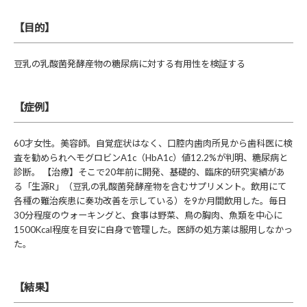
【目的】
豆乳の乳酸菌発酵産物の糖尿病に対する有用性を検証する
【症例】
60才女性。美容師。自覚症状はなく、口腔内歯肉所見から歯科医に検
査を勧められヘモグロビンA1c（HbA1c）値12.2%が判明、糖尿病と
診断。 【治療】そこで20年前に開発、基礎的、臨床的研究実績があ
る「生源R」（豆乳の乳酸菌発酵産物を含むサプリメント。飲用にて
各種の難治疾患に奏功改善を示している）を9か月間飲用した。毎日
30分程度のウォーキングと、食事は野菜、鳥の胸肉、魚類を中心に
1500Kcal程度を目安に自身で管理した。医師の処方薬は服用しなかっ
た。
【結果】