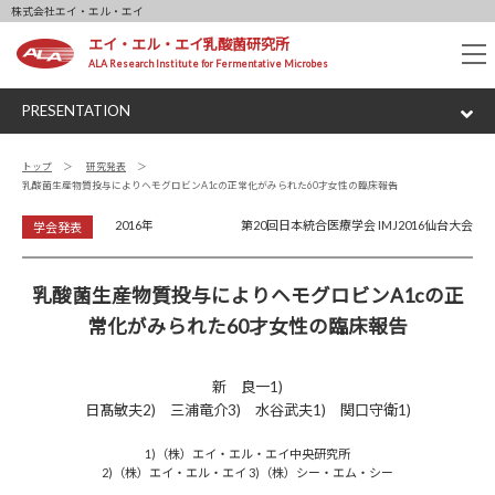
株式会社エイ・エル・エイ
エイ・エル・エイ乳酸菌研究所
tog
ALA Research Institute for Fermentative Microbes
nav
PRESENTATION
トップ
研究発表
乳酸菌生産物質投与によりヘモグロビンA1cの正常化がみられた60才女性の臨床報告
2016年
第20回日本統合医療学会 IMJ2016仙台大会
学会発表
乳酸菌生産物質投与によりヘモグロビンA1cの正
常化がみられた60才女性の臨床報告
新 良一1)
日髙敏夫2) 三浦竜介3) 水谷武夫1) 関口守衛1)
1)（株）エイ・エル・エイ中央研究所
2)（株）エイ・エル・エイ 3)（株）シー・エム・シー