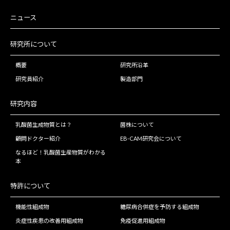
ニュース
研究所について
概要
研究所沿革
研究員紹介
製造部門
研究内容
乳酸菌生成物質とは？
菌株について
顧問ドクター紹介
EB-CAM研究会について
なるほど！乳酸菌生産物質がわかる
本
特許について
機能性組成物
糖尿病合併症を予防する組成物
炎症性疾患の改善用組成物
免疫促進用組成物