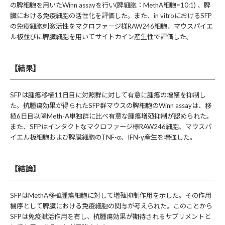
の脾細胞を用いたWinn assayを行い(脾細胞：MethA細胞=10:1) 、脾
臓における免疫細胞の活性化を評価した。また、in vitroにおけるSFP
の免疫細胞刺激活性をマクロファージ様RAW246細胞、マウスパイエ
ル板並びに脾臓細胞を用いてサイトカイン産生性で評価した。
【結果】
SFPは腫瘍移植11日目に対照群に対して有意に腫瘍の増殖を抑制し
た。抗腫瘍効果が得られたSFP群マウスの脾細胞のWinn assayは、移
植6日目以降Meth-A単独群に比べ有意な腫瘍増殖抑制が認められた。
また、SFPはインタクトなマクロファージ様RAW246細胞、マウスパ
イエル板細胞および脾臓細胞のTNF-α、IFN-γ産生を増強した。
【結論】
SFPはMethA移植腫瘍細胞に対して増殖抑制作用を示した。その作用
機序として脾臓における免疫細胞の関与が考えられた。このことから
SFPは免疫賦活作用を有し、抗腫瘍効果が期待されるサプリメントと