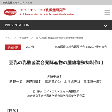
株式会社エイ・エル・エイ
エイ・エル・エイ乳酸菌研究所
tog
ALA Research Institute for Fermentative Microbes
nav
PRESENTATION
トップ
研究発表
豆乳の乳酸菌混合発酵産物の腫瘍増殖抑制作用
2017年
第21回日本統合医療学会 IMJ2017東京大会
学会発表
豆乳の乳酸菌混合発酵産物の腫瘍増殖抑制作用
伊藤幸惠1)
新良一1) 飯野詩織1) 三浦竜介1) 水谷武夫1) 青江誠一郎2)
1)（株）エイ・エル・エイ中央研究所
2)大妻女子大学家政学部食物学科栄養学研究室
【目的】