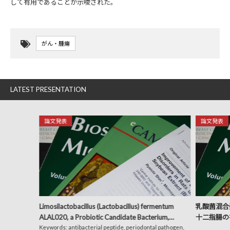
して有用であることが示唆された。
がん・腫瘍
LATEST PRESENTATION
論文発表
論文発表
Limosilactobacillus (Lactobacillus) fermentum
乳酸菌混合発
ALAL020, a Probiotic Candidate Bacterium,
十二指腸の
Produces a Cyclic Dipeptide That Suppresses the
Keywords: antibacterial peptide, periodontal pathogen,
析による考