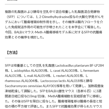
複数の乳酸菌および酵母を豆乳中で混合培養した乳酸菌混合発酵物
（SFP）については、1, 2-Dimethylhydrazine投与の大腸化学発がんモ
デルにおいて腫瘍増殖抑制作用を示し、その機序は腸内フローラを介
した免疫賦活作用の可能性が示唆されたことを本学会にて報告した。
今回、BALB/cマウス-Meth-A腫瘍移植モデル系に対するSFPの抗腫瘍
効果とその機序を検討した。
【方法】
SFPは培養基としての豆乳を乳酸菌 Lactobacillus plantarum BF-LP284
株、L. acidophilus ALAL005株、L. casei ALAL003株、L. fermentum
ALAL013株、L. mali ALAL014株、L. reuteri ALAL001株、L.
rhamnosus ALAL004株、Lactococcus lactis ALAL018株と酵母
Saccharomyces cerevisiae ALAY001株等を用いて発酵し、加熱殺菌後
凍結乾燥して調製した。SFPをBALB/c雌性マウス（各群６匹）に3週
間連日経口投与(10mg/日)後、MethA腫瘍細胞を鼠経部皮下に移植し
た。その後はSFPを隔日に投与した。腫瘍増殖推移は腫瘍の長径と短
径の積の平方根で評価した。またSFPで抗腫瘍効果が得られたマウス