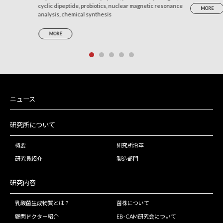
cyclic dipeptide, probiotics, nuclear magnetic resonance
Periodontal Pathogens Porphyromonas gingivalis
MORE
analysis, chemical synthesis
and Prevotella intermedia
MORE
ニュース
研究所について
概要
研究所沿革
研究員紹介
製造部門
研究内容
乳酸菌生成物質とは？
菌株について
顧問ドクター紹介
EB-CAM研究会について