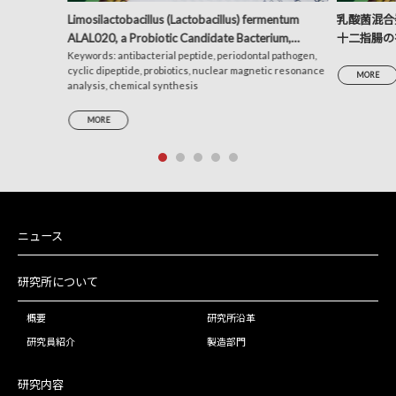
Limosilactobacillus (Lactobacillus) fermentum
乳酸菌混合発
ALAL020, a Probiotic Candidate Bacterium,
十二指腸の
Produces a Cyclic Dipeptide That Suppresses the
Keywords: antibacterial peptide, periodontal pathogen,
析による考
cyclic dipeptide, probiotics, nuclear magnetic resonance
Periodontal Pathogens Porphyromonas gingivalis
MORE
analysis, chemical synthesis
and Prevotella intermedia
MORE
ニュース
研究所について
概要
研究所沿革
研究員紹介
製造部門
研究内容