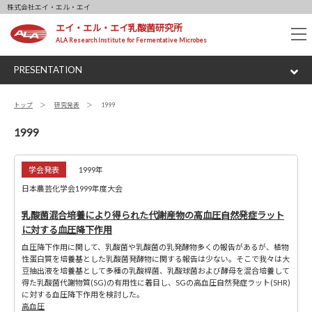
株式会社エイ・エル・エイ
エイ・エル・エイ乳酸菌研究所
tog
ALA Research Institute for Fermentative Microbes
nav
PRESENTATION
トップ
研究発表
1999
1999
学会発表
1999年
日本農芸化学会1999年度大会
乳酸菌混合培養により得られた代謝産物の高血圧自然発症ラット
に対する血圧降下作用
血圧降下作用に関して、乳酸菌や乳酸菌の乳発酵物多くの報告があるが、植物
性蛋白質を培養基とした乳酸菌発酵物に関する報告は少ない。そこで我々は大
豆抽出液を培養基として多種の乳酸桿菌、乳酸球菌および酵母を混合培養して
得た乳酸菌代謝物質(SG)の有用性に着目し、SGの高血圧自然発症ラット(SHR)
に対する血圧降下作用を検討した。
高血圧