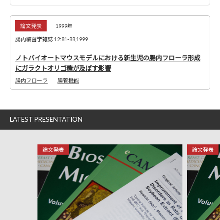
論文発表
1999年
腸内細菌学雑誌 12:81-88,1999
ノトバイオートマウスモデルにおける新生児の腸内フローラ形成
にガラクトオリゴ糖が及ぼす影響
腸内フローラ
腸管機能
LATEST PRESENTATION
論文発表
論文発表