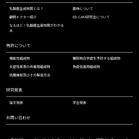
乳酸菌生成物質とは？
菌株について
顧問ドクター紹介
EB-CAM研究会について
なるほど！乳酸菌生産物質がわかる
本
特許について
機能性組成物
糖尿病合併症を予防する組成物
炎症性疾患の改善用組成物
免疫促進用組成物
抗腫瘍剤及びその製造方法
研究発表
論文発表
学会発表
お問い合わせ