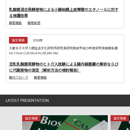
乳酸菌混合発酵産物による小腸粘膜上皮障壁のエタノールに対す
る保護効果
腸管機能
腸管疾患
論文発表
2018年
大妻女子大学人間生活文化研究所研究員研究助成平成29年度研究実施報告書
Int J Hum Cult Stud No.28 244-246
豆乳乳酸菌発酵物のヒト介入試験による腸内細菌叢の解析ならび
に代謝産物の測定（解析方法の検討報告）
腸内フローラ
腸管機能
LATEST PRESENTATION
論文発表
論文発表