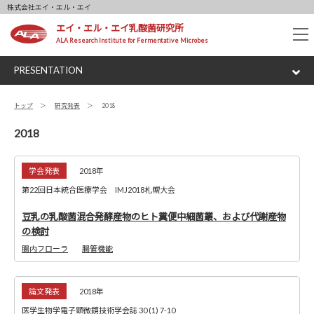
株式会社エイ・エル・エイ
エイ・エル・エイ乳酸菌研究所
tog
ALA Research Institute for Fermentative Microbes
nav
PRESENTATION
トップ
研究発表
2018
2018
学会発表
2018年
第22回日本統合医療学会 IMJ2018札幌大会
豆乳の乳酸菌混合発酵産物のヒト糞便中細菌叢、および代謝産物
の検討
腸内フローラ
腸管機能
論文発表
2018年
医学生物学電子顕微鏡技術学会誌 30 (1) 7-10