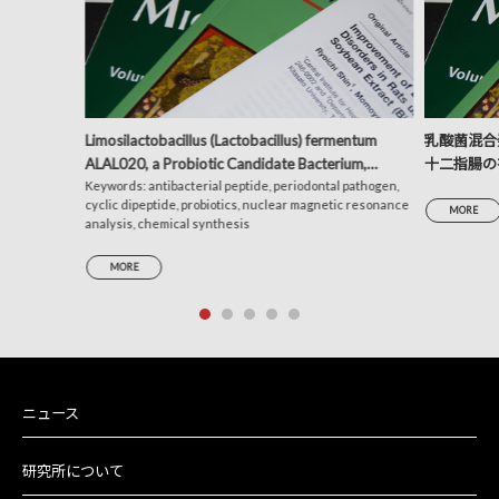
Limosilactobacillus (Lactobacillus) fermentum
乳酸菌混合発
ALAL020, a Probiotic Candidate Bacterium,
十二指腸の
Produces a Cyclic Dipeptide That Suppresses the
Keywords: antibacterial peptide, periodontal pathogen,
析による考
cyclic dipeptide, probiotics, nuclear magnetic resonance
Periodontal Pathogens Porphyromonas gingivalis
MORE
analysis, chemical synthesis
and Prevotella intermedia
MORE
ニュース
研究所について