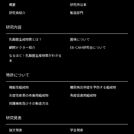
概要
研究所沿革
研究員紹介
製造部門
研究内容
乳酸菌生成物質とは？
菌株について
顧問ドクター紹介
EB-CAM研究会について
なるほど！乳酸菌生産物質がわかる
本
特許について
機能性組成物
糖尿病合併症を予防する組成物
炎症性疾患の改善用組成物
免疫促進用組成物
抗腫瘍剤及びその製造方法
研究発表
論文発表
学会発表