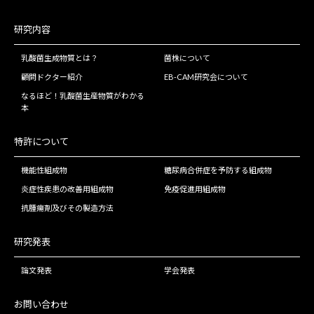
研究内容
乳酸菌生成物質とは？
菌株について
顧問ドクター紹介
EB-CAM研究会について
なるほど！乳酸菌生産物質がわかる
本
特許について
機能性組成物
糖尿病合併症を予防する組成物
炎症性疾患の改善用組成物
免疫促進用組成物
抗腫瘍剤及びその製造方法
研究発表
論文発表
学会発表
お問い合わせ