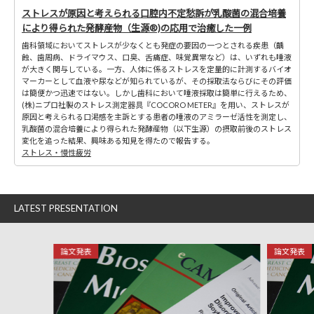
ストレスが原因と考えられる口腔内不定愁訴が乳酸菌の混合培養
により得られた発酵産物（生源®)の応用で治癒した一例
歯科領域においてストレスが少なくとも発症の要因の一つとされる疾患（齲
蝕、歯周病、ドライマウス、口臭、舌痛症、味覚異常など）は、いずれも唾液
が大きく関与している。一方、人体に係るストレスを定量的に計測するバイオ
マーカーとして血液や尿などが知られているが、その採取法ならびにその評価
は簡便かつ迅速ではない。しかし歯科において唾液採取は簡単に行えるため、
(株)ニプロ社製のストレス測定器具『COCORO METER』を用い、ストレスが
原因と考えられる口渇感を主訴とする患者の唾液のアミラーゼ活性を測定し、
乳酸菌の混合培養により得られた発酵産物（以下生源）の摂取前後のストレス
変化を追った結果、興味ある知見を得たので報告する。
ストレス・慢性疲労
LATEST PRESENTATION
論文発表
論文発表