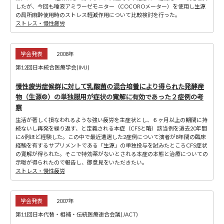
したが、今回も唾液アミラーゼモニター（COCOROメーター）を使用し生源
の局所麻酔使用時のストレス軽減作用について比較検討を行った。
ストレス・慢性疲労
学会発表
2008年
第12回日本統合医療学会(IMJ)
慢性疲労症候群に対して乳酸菌の混合培養により得られた発酵産
物（生源®）の単独服用が症状の寛解に有効であった２症例の考
察
生活が著しく損なわれるような強い疲労を主症状とし、６ヶ月以上の期間に持
続ないし再発を繰り返す、と定義される本症（CFSと略）該当例を過去20年間
に6例ほど経験した。この中で最近遭遇した2症例について演者が8年間の臨床
経験を有するサプリメントである「生源」の単独投与を試みたところCFS症状
の寛解が得られた。そこで特効薬がないとされる本症の本態と治療についての
示唆が得られたので報告し、御意見をいただきたい。
ストレス・慢性疲労
学会発表
2007年
第11回日本代替・相補・伝統医療連合会議(JACT)