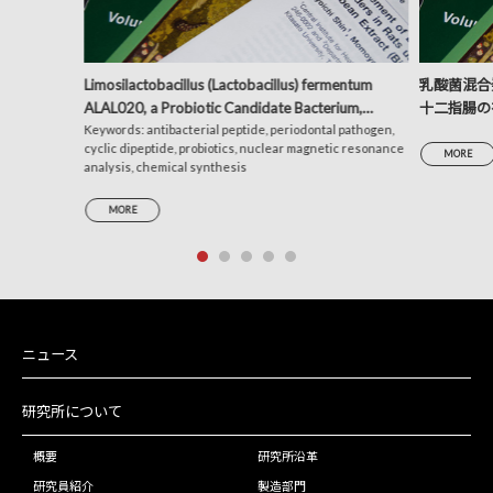
Limosilactobacillus (Lactobacillus) fermentum
乳酸菌混合発
ALAL020, a Probiotic Candidate Bacterium,
十二指腸の
Produces a Cyclic Dipeptide That Suppresses the
Keywords: antibacterial peptide, periodontal pathogen,
析による考
cyclic dipeptide, probiotics, nuclear magnetic resonance
Periodontal Pathogens Porphyromonas gingivalis
MORE
analysis, chemical synthesis
and Prevotella intermedia
MORE
ニュース
研究所について
概要
研究所沿革
研究員紹介
製造部門