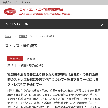
株式会社エイ・エル・エイ
エイ・エル・エイ乳酸菌研究所
tog
ALA Research Institute for Fermentative Microbes
nav
PRESENTATION
トップ
研究発表
ストレス・慢性疲労
ストレス・慢性疲労
学会発表
2008年
第12回日本統合医療学会(IMJ)
乳酸菌の混合培養により得られた発酵産物（生源®）の歯科治療
時のストレス軽減に及ぼす作用について～唾液アミラーゼによる
ストレス判定を通じて～
歯科治療に伴う患者の痛みを除き、処置を安全かつ確実に可能にする為の局所
麻酔は日常的に行われるものである。しかし術前の不安感や緊張感が重なり、
そのうえ麻酔の行為自体がストレスとなると血圧上昇を惹起し、時として偶発
症を招くことがある。昨年、乳酸菌の混合培養で得られた発酵産物（以下生
源）にストレス軽減作用が認められ、口腔内の不定愁訴が治癒した一例を報告