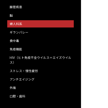
腸管疾患
脳
婦人科系
ギランバレー
食中毒
免疫機能
HIV（ヒト免疫不全ウイルス＝エイズウイル
ス）
ストレス・慢性疲労
アンチエイジング
外傷
口腔・歯科