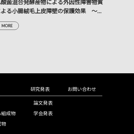
乳酸菌混合発酵産物による外因性障害物質
乳酸菌
による小腸絨毛上皮障壁の保護効果 ～走
壁のエ
査および透過電子顕微鏡による解析～
MORE
MORE
研究発表
お問い合わせ
論文発表
る組成物
学会発表
成物