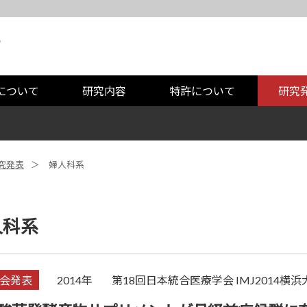
について
研究内容
特許について
研究
究発表
婦人科系
人科系
会発表
2014年
第18回日本統合医療学会 IMJ2014横浜