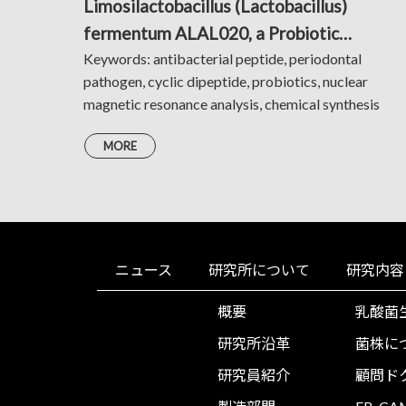
Limosilactobacillus (Lactobacillus)
fermentum ALAL020, a Probiotic
Candidate Bacterium, Produces a Cyclic
Keywords: antibacterial peptide, periodontal
pathogen, cyclic dipeptide, probiotics, nuclear
Dipeptide That Suppresses the Periodont
magnetic resonance analysis, chemical synthesis
Pathogens Porphyromonas gingivalis and
Prevotella intermedia
MORE
ニュース
研究所について
研究内容
概要
乳酸菌
研究所沿革
菌株に
研究員紹介
顧問ド