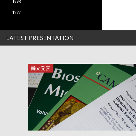
1998
1997
LATEST PRESENTATION
論文発表