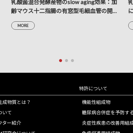
乳酸菌混合発酵産物のslow aging効果：加
齢マウス十二指腸の有窓型毛細血管の開窓
幅の画像計測分析による考察
MORE
al
特許について
生成物質とは？
機能性組成物
ついて
糖尿病合併症を予防す
クター紹介
炎症性疾患の改善用組