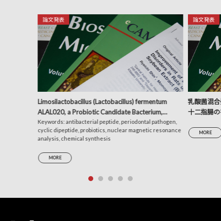
論文発表
論文発表
Limosilactobacillus (Lactobacillus) fermentum
乳酸菌混合発
ALAL020, a Probiotic Candidate Bacterium,
十二指腸の
Produces a Cyclic Dipeptide That Suppresses the
Keywords: antibacterial peptide, periodontal pathogen,
析による考
cyclic dipeptide, probiotics, nuclear magnetic resonance
Periodontal Pathogens Porphyromonas gingivalis
MORE
analysis, chemical synthesis
and Prevotella intermedia
MORE