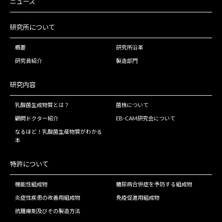
ニュース
研究所について
概要
研究所沿革
研究員紹介
製造部門
研究内容
乳酸菌生成物質とは？
菌株について
顧問ドクター紹介
EB-CAM研究会について
なるほど！乳酸菌生産物質がわかる
本
特許について
機能性組成物
糖尿病合併症を予防する組成物
炎症性疾患の改善用組成物
免疫促進用組成物
抗腫瘍剤及びその製造方法