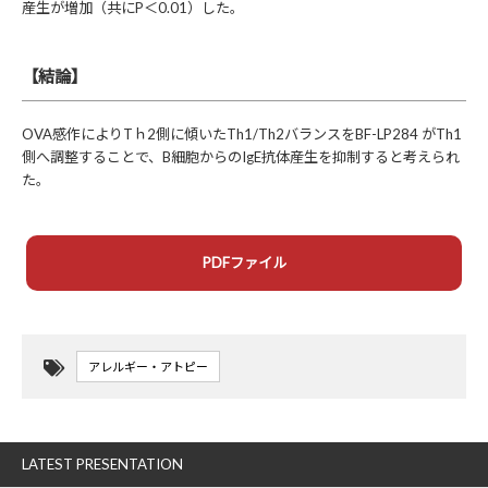
産生が増加（共にP＜0.01）した。
【結論】
OVA感作によりTｈ2側に傾いたTh1/Th2バランスをBF-LP284 がTh1
側へ調整することで、B細胞からのIgE抗体産生を抑制すると考えられ
た。
PDFファイル
アレルギー・アトピー
LATEST PRESENTATION