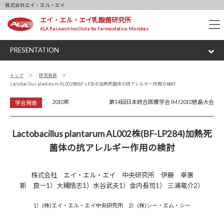
株式会社エイ・エル・エイ
エイ・エル・エイ乳酸菌研究所
tog
ALA Research Institute for Fermentative Microbes
nav
PRESENTATION
トップ
研究発表
Lactobacillus plantarum AL002株(BF-LP284)加熱死菌体の抗アレルギー作用の検討
2010年
第14回日本統合医療学会 IMJ2010徳島大会
学会発表
Lactobacillus plantarum AL002株(BF-LP284)加熱死
菌体の抗アレルギー作用の検討
株式会社 エイ・エル・エイ 中央研究所 伊藤 幸惠
新 良一1）大縄悟志1）水谷武夫1）金内長司1） 三浦竜介2）
1）(株)エイ・エル・エイ中央研究所 2）(株)シー・エム・シー