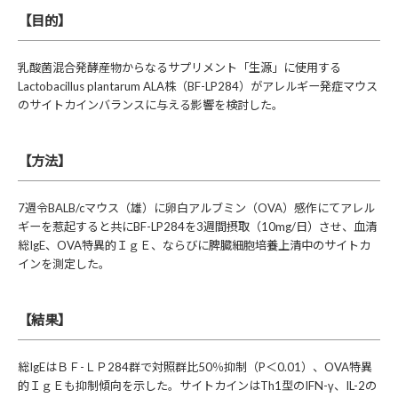
【目的】
乳酸菌混合発酵産物からなるサプリメント「生源」に使用する
Lactobacillus plantarum ALA株（BF-LP284）がアレルギー発症マウス
のサイトカインバランスに与える影響を検討した。
【方法】
7週令BALB/cマウス（雄）に卵白アルブミン（OVA）感作にてアレル
ギーを惹起すると共にBF-LP284を3週間摂取（10mg/日）させ、血清
総IgE、OVA特異的ＩｇＥ、ならびに脾臓細胞培養上清中のサイトカ
インを測定した。
【結果】
総IgEはＢＦ-ＬＰ284群で対照群比50％抑制（P＜0.01）、OVA特異
的ＩｇＥも抑制傾向を示した。サイトカインはTh1型のIFN-γ、IL-2の