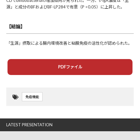
CDでbifidobacteriaの増加傾向が見られた。一方、s-IgA濃度は「生
源」と成分のBFおよびBF-LP284で有意（P <0.05）に上昇した。
【結論】
「生源」摂取による腸内環境改善と粘膜免疫の活性化が認められた。
PDFファイル
免疫機能
LATEST PRESENTATION