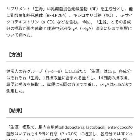
サプリメント「生源」は乳酸菌混合発酵産物（BF）を主成分とし、他
に乳酸菌加熱死菌体（BF-LP284）、キシロオリゴ糖（XO）、 α-サイ
クロデキストリン（α-CD）などを含む。 今回、「生源」とその各成
分の摂取が腸内菌叢と唾液中分泌型IgA（s-IgA）濃度に及ぼす影響に
ついて調べた。
【方法】
健常人の各グループ（n=6～8）に1日当たり「生源」は15g、各成分
はそれぞれ「生源」1日摂取量に含まれる量とし、14日間の摂取後、
糞便と唾液を採取し、糞便は光岡の方法で培養し、s-IgAはELISA法で
測定した。
【結果】
「生源」摂取で、腸内有用菌bifidobacteria, lactobacilli, enterococciの
菌数はいずれも4-5倍と有意（P <0.05）に増加し、各成分ではBFとα-