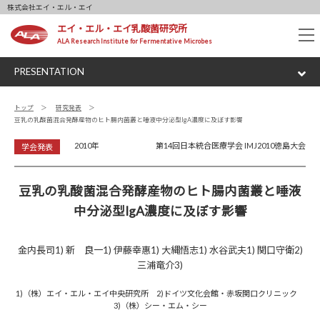
株式会社エイ・エル・エイ
エイ・エル・エイ乳酸菌研究所
tog
ALA Research Institute for Fermentative Microbes
nav
PRESENTATION
トップ
研究発表
豆乳の乳酸菌混合発酵産物のヒト腸内菌叢と唾液中分泌型IgA濃度に及ぼす影響
2010年
第14回日本統合医療学会 IMJ2010徳島大会
学会発表
豆乳の乳酸菌混合発酵産物のヒト腸内菌叢と唾液
中分泌型IgA濃度に及ぼす影響
金内長司1) 新 良一1) 伊藤幸惠1) 大縄悟志1) 水谷武夫1) 関口守衛2)
三浦竜介3)
1)（株）エイ・エル・エイ中央研究所 2)ドイツ文化会館・赤坂関口クリニック
3)（株）シー・エム・シー