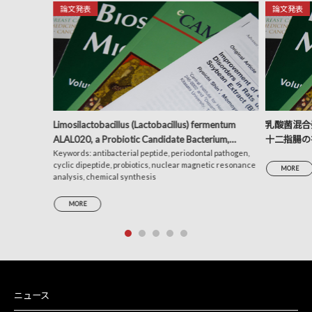
論文発表
論文発表
Limosilactobacillus (Lactobacillus) fermentum
乳酸菌混合発
ALAL020, a Probiotic Candidate Bacterium,
十二指腸の
Produces a Cyclic Dipeptide That Suppresses the
Keywords: antibacterial peptide, periodontal pathogen,
析による考
cyclic dipeptide, probiotics, nuclear magnetic resonance
Periodontal Pathogens Porphyromonas gingivalis
MORE
analysis, chemical synthesis
and Prevotella intermedia
MORE
ニュース