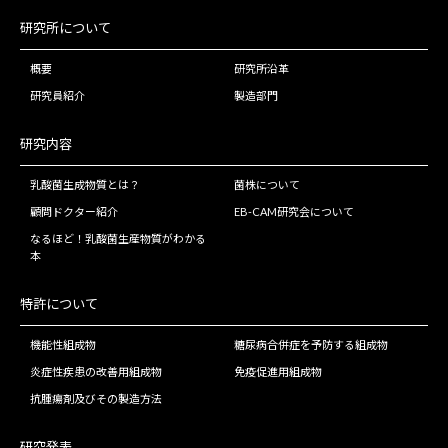
研究所について
概要
研究所沿革
研究員紹介
製造部門
研究内容
乳酸菌生成物質とは？
菌株について
顧問ドクター紹介
EB-CAM研究会について
なるほど！乳酸菌生産物質がわかる
本
特許について
機能性組成物
糖尿病合併症を予防する組成物
炎症性疾患の改善用組成物
免疫促進用組成物
抗腫瘍剤及びその製造方法
研究発表