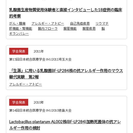
乳酸菌生産物質使用体験者と直接インタビューした18症例の臨床
的考察
がん・腫瘍
アレルギー・アトピー
自己免疫疾患
リウマチ
肝機能・腎機能
腸内フローラ
腸管機能
腸管疾患
脳
ギランバレー
学会発表
2011年
第15回日本統合医療学会 IMJ2011埼玉大会
「生源」に用いる乳酸菌BF-LP284株の抗アレルギー作用のマウス
継代実験 第2報
アレルギー・アトピー
学会発表
2010年
第14回日本統合医療学会 IMJ2010徳島大会
Lactobacillus plantarum AL002株(BF-LP284)加熱死菌体の抗アレ
ルギー作用の検討