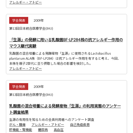
アレルギー・アトピー
学会発表
2009年
第13回日本統合医療学会(IMJ)
「生源」の発酵に用いる乳酸菌BF-LP284株の抗アレルギー作用の
マウス継代実験
乳酸菌の混合培養による発酵産物「生源」に使用されるLactobacillus
plantarum ALA株（BF-LP284）は抗アレルギー作用を有すると考え、今回、
本株を親子2世代に亘り摂取した場合の影響を検討した。
アレルギー・アトピー
学会発表
2009年
第13回日本統合医療学会(IMJ)
乳酸菌の混合培養による発酵産物「生源」の利用実態のアンケー
ト調査結果
生源の有用性を知るための会員利用者へのアンケート調査
がん・腫瘍
アレルギー・アトピー
自己免疫疾患
肝機能・腎機能
糖尿病
高血圧