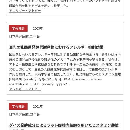
れたサプリメントである。我々は「玄精」のアレルギー及びアトピー性皮膚炎
軽減作用を動物モデルを用いて検証した。
アレルギー・アトピー
学会発表
2003年
日本薬学会第123年会
豆乳の乳酸菌発酵代謝産物におけるアレルギー抑制効果
国民病ともいえるアレルギー疾患に対する効果的な予防薬（食）あるいは根治
療薬の開発及び慢性化や難治性のメカニズムの早期解明が望まれる。我々は、
アトピー性皮膚炎や花粉症など身近なアレルギー疾患の治療薬（予防食）の開
発を目的として、豆乳の乳酸菌発酵代謝産物に注目し、培養物の抗アレルギー
作用を検討した。以前本学会で報告した１）、肥満細胞からのヒスタミン遊離
抑制結果（in vitro）をもとに、今回、PCA（passive cutaneous
anaphylaxis）テスト（in vivo）を行った。
アレルギー・アトピー
学会発表
2001年
日本薬学会第121年会
ダイズ発酵成分によるラット腹腔内細胞を用いたヒスタミン遊離