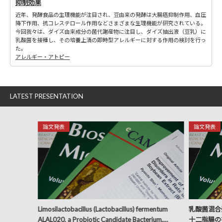
抑制効果
近年、発酵食品の生理機能が注目され、豆由来の発酵は大腸癌抑制作用、血圧
降下作用、抗コレステロール作用などさまざまな生理機能が研究されている。
今回我々は、ダイズ由来成分の菌代謝産物に注目し、ダイズ抽出液（豆乳）に
乳酸菌を接種し、その培養上清の即時型アレルギーに対する作用の検討を行っ
た。
アレルギー・アトピー
LATEST PRESENTATION
論文発表
論文発表
Limosilactobacillus (Lactobacillus) fermentum
乳酸菌混合発
ALAL020, a Probiotic Candidate Bacterium,
十二指腸の