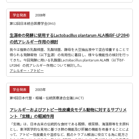
学会発表
2008年
第12回日本統合医療学会(IMJ)
生源®の発酵に使用するLactobacillus plantarum ALA株(BF-LP284)
の抗アレルギー作用の検討
我々は複数の乳酸桿菌、乳酸球菌、酵母を大豆抽出液中で混合培養することで
得られる発酵産物（以下生源）の有用性に着目し、様々な機能性の検討を行っ
てきた。今回発酵に用いる乳酸菌Lactobacillus plantarum ALA株（以下BF-
LP284）の抗アレルギー作用について検討した。
アレルギー・アトピー
学会発表
2005年
第9回日本代替・相補・伝統医療連合会議(JACT)
アレルギーおよびアトピー性皮膚炎モデル動物に対するサプリメ
ント「玄精」の軽減作用
「玄精」は、日本古来の伝統的な食材である穀類、根菜類、海藻類等を主原料
とし、東洋医学的な見地に基づき肺の機能及び肝臓の機能を改善することによ
って、アトピー性皮膚炎や湿疹など、肌のトラブル解消に役立てる為に処方さ