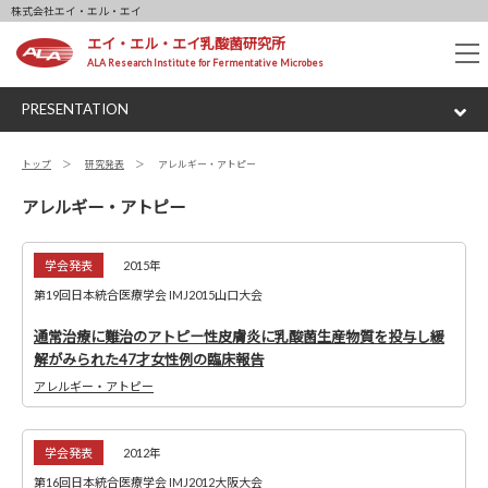
株式会社エイ・エル・エイ
エイ・エル・エイ乳酸菌研究所
tog
ALA Research Institute for Fermentative Microbes
nav
PRESENTATION
トップ
研究発表
アレルギー・アトピー
アレルギー・アトピー
学会発表
2015年
第19回日本統合医療学会 IMJ2015山口大会
通常治療に難治のアトピー性皮膚炎に乳酸菌生産物質を投与し緩
解がみられた47才女性例の臨床報告
アレルギー・アトピー
学会発表
2012年
第16回日本統合医療学会 IMJ2012大阪大会