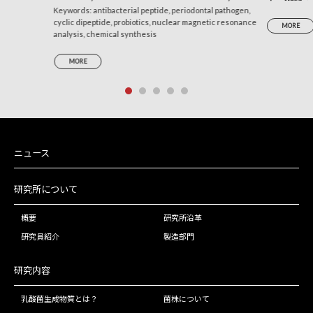
Produces a Cyclic Dipeptide That Suppresses the
Keywords: antibacterial peptide, periodontal pathogen,
析による考
cyclic dipeptide, probiotics, nuclear magnetic resonance
Periodontal Pathogens Porphyromonas gingivalis
MORE
analysis, chemical synthesis
and Prevotella intermedia
MORE
ニュース
研究所について
概要
研究所沿革
研究員紹介
製造部門
研究内容
乳酸菌生成物質とは？
菌株について