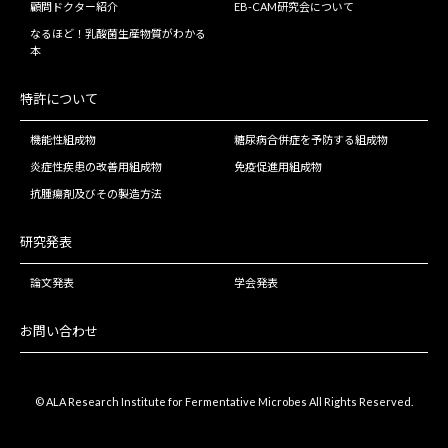
顧問ドクター紹介
EB-CAM研究会について
なるほど！乳酸菌生産物質がわかる
本
特許について
機能性組成物
糖尿病合併症を予防する組成物
炎症性疾患の改善用組成物
免疫促進用組成物
抗腫瘍剤及びその製造方法
研究発表
論文発表
学会発表
お問い合わせ
© ALA Research Institute for Fermentative Microbes All Rights Reserved.